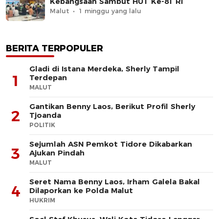
Kebangsaan Sambut HUT Ke-81 RI
Malut
1 minggu yang lalu
BERITA TERPOPULER
Gladi di Istana Merdeka, Sherly Tampil
1
Terdepan
MALUT
Gantikan Benny Laos, Berikut Profil Sherly
2
Tjoanda
POLITIK
Sejumlah ASN Pemkot Tidore Dikabarkan
3
Ajukan Pindah
MALUT
Seret Nama Benny Laos, Irham Galela Bakal
4
Dilaporkan ke Polda Malut
HUKRIM