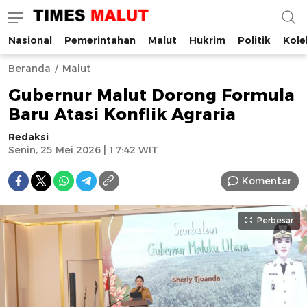
Nasional
Pemerintahan
Malut
Hukrim
Politik
Kole
Times Malut
Berita Maluku Utara Terbaru
Beranda
Malut
Gubernur Malut Dorong Formula
Baru Atasi Konflik Agraria
Redaksi
Senin, 25 Mei 2026 | 17:42 WIT
Komentar
Perbesar