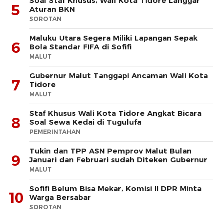
Soal Staf Khusus, Wali Kota Tidore Langgar
5
Aturan BKN
SOROTAN
Maluku Utara Segera Miliki Lapangan Sepak
6
Bola Standar FIFA di Sofifi
MALUT
Gubernur Malut Tanggapi Ancaman Wali Kota
7
Tidore
MALUT
Staf Khusus Wali Kota Tidore Angkat Bicara
8
Soal Sewa Kedai di Tugulufa
PEMERINTAHAN
Tukin dan TPP ASN Pemprov Malut Bulan
9
Januari dan Februari sudah Diteken Gubernur
MALUT
Sofifi Belum Bisa Mekar, Komisi II DPR Minta
10
Warga Bersabar
SOROTAN