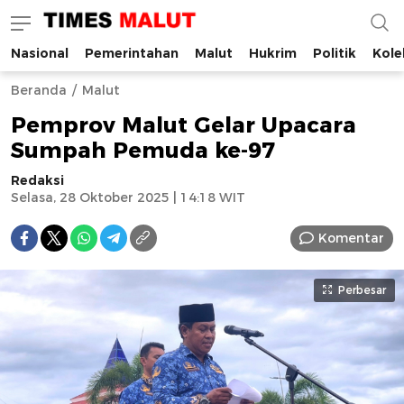
Nasional
Pemerintahan
Malut
Hukrim
Politik
Kole
Times Malut
Berita Maluku Utara Terbaru
Beranda
Malut
Pemprov Malut Gelar Upacara
Sumpah Pemuda ke-97
Redaksi
Selasa, 28 Oktober 2025 | 14:18 WIT
Komentar
Perbesar