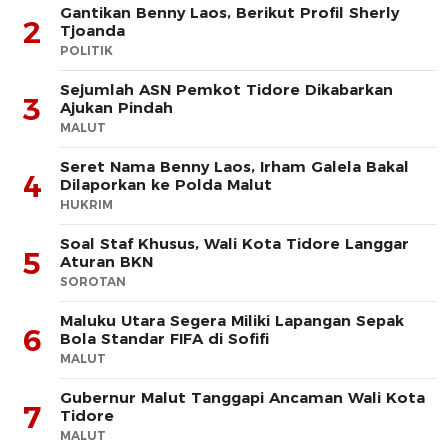
Gantikan Benny Laos, Berikut Profil Sherly
2
Tjoanda
POLITIK
Sejumlah ASN Pemkot Tidore Dikabarkan
3
Ajukan Pindah
MALUT
Seret Nama Benny Laos, Irham Galela Bakal
4
Dilaporkan ke Polda Malut
HUKRIM
Soal Staf Khusus, Wali Kota Tidore Langgar
5
Aturan BKN
SOROTAN
Maluku Utara Segera Miliki Lapangan Sepak
6
Bola Standar FIFA di Sofifi
MALUT
Gubernur Malut Tanggapi Ancaman Wali Kota
7
Tidore
MALUT