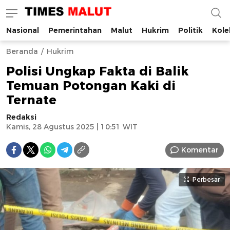
Nasional
Pemerintahan
Malut
Hukrim
Politik
Kole
Times Malut
Berita Maluku Utara Terbaru
Beranda
Hukrim
Polisi Ungkap Fakta di Balik
Temuan Potongan Kaki di
Ternate
Redaksi
Kamis, 28 Agustus 2025 | 10:51 WIT
Komentar
Perbesar