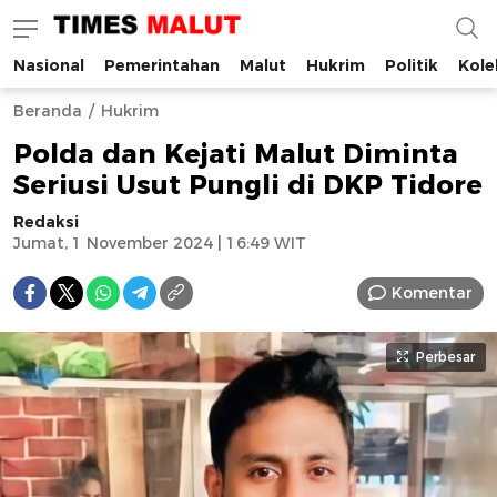
Nasional
Pemerintahan
Malut
Hukrim
Politik
Kole
Times Malut
Berita Maluku Utara Terbaru
Beranda
Hukrim
Polda dan Kejati Malut Diminta
Seriusi Usut Pungli di DKP Tidore
Redaksi
Jumat, 1 November 2024 | 16:49 WIT
Komentar
Perbesar