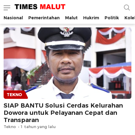
Nasional
Pemerintahan
Malut
Hukrim
Politik
Kole
Times Malut
Berita Maluku Utara Terbaru
TEKNO
SIAP BANTU Solusi Cerdas Kelurahan
Dowora untuk Pelayanan Cepat dan
Transparan
Tekno
1 tahun yang lalu