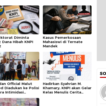
ektorat Diminta
Kasus Pemerkosaan
t Dana Hibah KNPI
Mahasiswi di Ternate
t
Mandek
S
an Official Malut
Hadirkan Syahrian M.
ed Diadukan ke Polisi
Khamary, KNPI akan Gelar
ra Intimidasi
Kelas Menulis Cerita
awan Ternate
Rakyat di Lefo Tidore