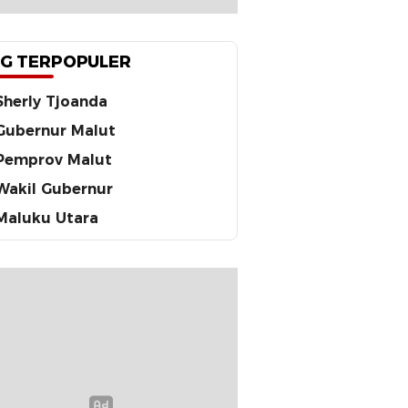
G TERPOPULER
Sherly Tjoanda
Gubernur Malut
Pemprov Malut
Wakil Gubernur
Maluku Utara