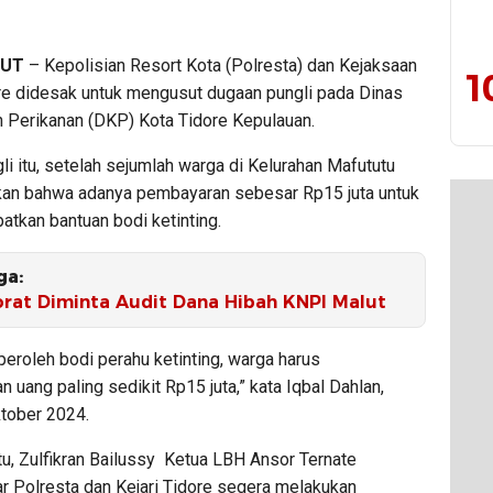
LUT
– Kepolisian Resort Kota (Polresta) dan Kejaksaan
1
re didesak untuk mengusut dugaan pungli pada Dinas
n Perikanan (DKP) Kota Tidore Kepulauan.
i itu, setelah sejumlah warga di Kelurahan Mafututu
n bahwa adanya pembayaran sebesar Rp15 juta untuk
atkan bantuan bodi ketinting.
ga:
orat Diminta Audit Dana Hibah KNPI Malut
eroleh bodi perahu ketinting, warga harus
 uang paling sedikit Rp15 juta,” kata Iqbal Dahlan,
ktober 2024.
u, Zulfikran Bailussy
Ketua LBH Ansor Ternate
r Polresta dan Kejari Tidore segera melakukan