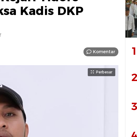
ksa Kadis DKP
T
1
Komentar
Perbesar
2
3
4