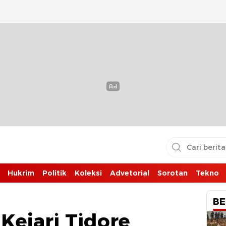
Hukrim
Politik
Koleksi
Advetorial
Sorotan
Tekno
BE
Kejari Tidore