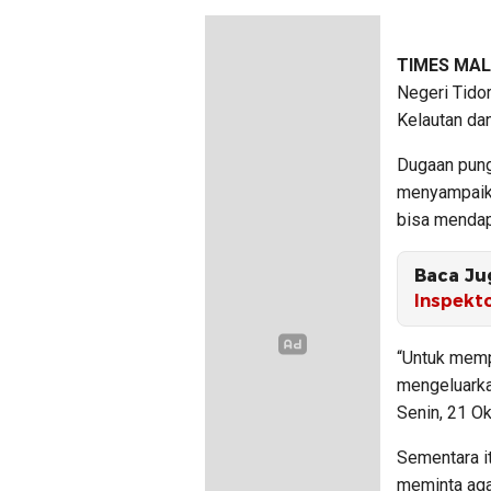
TIMES MA
Negeri Tido
Kelautan da
Dugaan pungl
menyampaika
bisa mendap
Baca Ju
Inspekt
“Untuk memp
mengeluarkan
Senin, 21 O
Sementara it
meminta aga