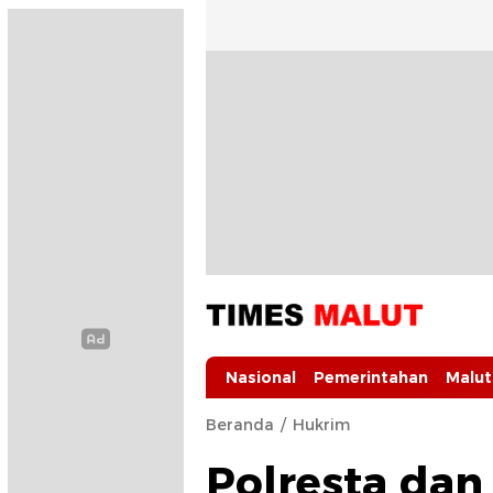
Times Malut
Berita Maluku Utara Terbaru
Nasional
Pemerintahan
Malut
Beranda
Hukrim
Polresta dan 