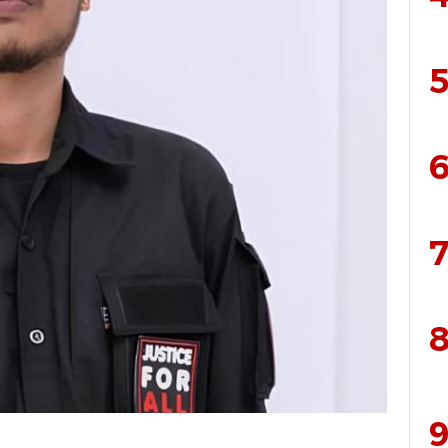
5
6
7
8
9