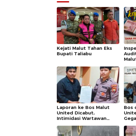
Kejati Malut Tahan Eks
Insp
Bupati Taliabu
Audi
Malu
Laporan ke Bos Malut
Bos d
United Dicabut,
Unit
Intimidasi Wartawan
Gega
Tetap Dipolisikan
Wart