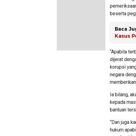
pemeriksaan
beserta pega
Baca Ju
Kasus P
“Apabila te
dijerat den
korupsi yan
negara den
memberikan 
Ia bilang, 
kepada masy
bantuan ters
“Dan juga k
hukum apabi