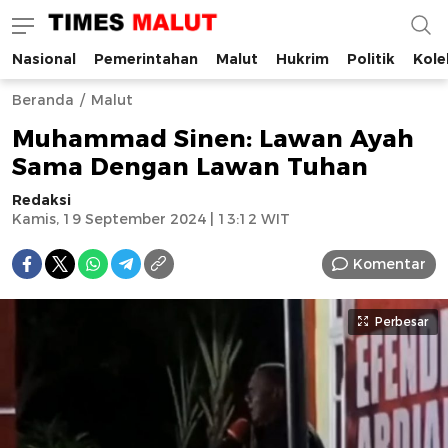
Nasional
Pemerintahan
Malut
Hukrim
Politik
Kole
Times Malut
Berita Maluku Utara Terbaru
Beranda
Malut
Muhammad Sinen: Lawan Ayah
Sama Dengan Lawan Tuhan
Redaksi
Kamis, 19 September 2024 | 13:12 WIT
Komentar
Perbesar