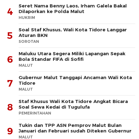
Seret Nama Benny Laos, Irham Galela Bakal
4
Dilaporkan ke Polda Malut
HUKRIM
Soal Staf Khusus, Wali Kota Tidore Langgar
5
Aturan BKN
SOROTAN
Maluku Utara Segera Miliki Lapangan Sepak
6
Bola Standar FIFA di Sofifi
MALUT
Gubernur Malut Tanggapi Ancaman Wali Kota
7
Tidore
MALUT
Staf Khusus Wali Kota Tidore Angkat Bicara
8
Soal Sewa Kedai di Tugulufa
PEMERINTAHAN
Tukin dan TPP ASN Pemprov Malut Bulan
9
Januari dan Februari sudah Diteken Gubernur
MALUT