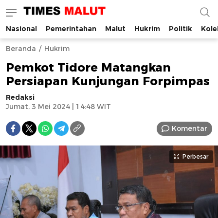
Nasional
Pemerintahan
Malut
Hukrim
Politik
Kole
Times Malut
Berita Maluku Utara Terbaru
Beranda
Hukrim
Pemkot Tidore Matangkan
Persiapan Kunjungan Forpimpas
Redaksi
Jumat, 3 Mei 2024 | 14:48 WIT
Komentar
Perbesar