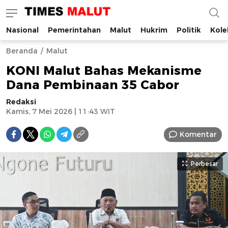
Nasional
Pemerintahan
Malut
Hukrim
Politik
Kole
Times Malut
Berita Maluku Utara Terbaru
Beranda
Malut
KONI Malut Bahas Mekanisme
Dana Pembinaan 35 Cabor
Redaksi
Kamis, 7 Mei 2026 | 11:43 WIT
Komentar
Perbesar