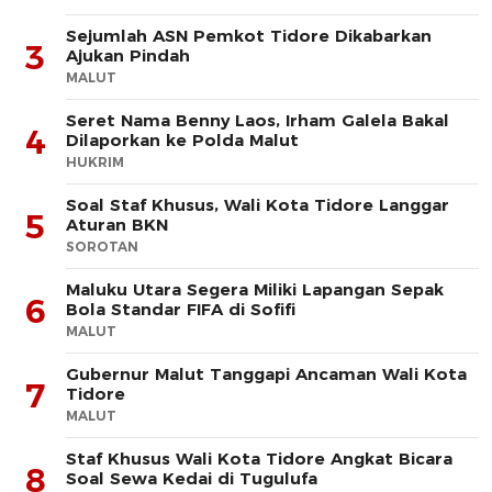
Sejumlah ASN Pemkot Tidore Dikabarkan
3
Ajukan Pindah
MALUT
Seret Nama Benny Laos, Irham Galela Bakal
4
Dilaporkan ke Polda Malut
HUKRIM
Soal Staf Khusus, Wali Kota Tidore Langgar
5
Aturan BKN
SOROTAN
Maluku Utara Segera Miliki Lapangan Sepak
6
Bola Standar FIFA di Sofifi
MALUT
Gubernur Malut Tanggapi Ancaman Wali Kota
7
Tidore
MALUT
Staf Khusus Wali Kota Tidore Angkat Bicara
8
Soal Sewa Kedai di Tugulufa