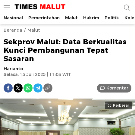
Nasional
Pemerintahan
Malut
Hukrim
Politik
Kole
Times Malut
Berita Maluku Utara Terbaru
Beranda
Malut
Sekprov Malut: Data Berkualitas
Kunci Pembangunan Tepat
Sasaran
Harianto
Selasa, 15 Juli 2025 | 11:03 WIT
Komentar
Perbesar