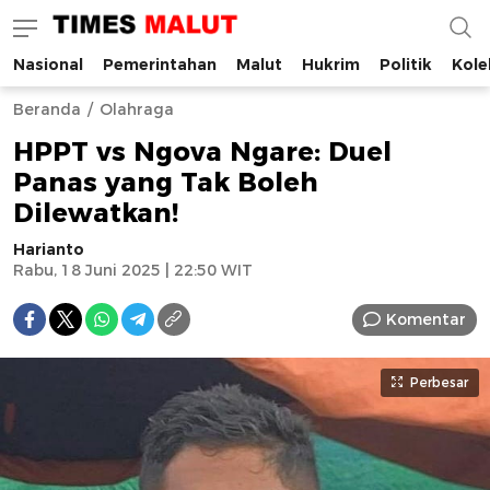
Nasional
Pemerintahan
Malut
Hukrim
Politik
Kole
Times Malut
Berita Maluku Utara Terbaru
Beranda
Olahraga
HPPT vs Ngova Ngare: Duel
Panas yang Tak Boleh
Dilewatkan!
Harianto
Rabu, 18 Juni 2025 | 22:50 WIT
Komentar
Perbesar