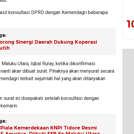
lut.
 hasil konsultasi DPRD dengan Kemendagri beberapa
1
ga:
Dorong Sinergi Daerah Dukung Koperasi
utih
aluku Utara, Iqbal Ruray, ketika dikonfirmasi
nanti akan dibuat surat. Pihaknya akan menyurat secara
mendagri terkait sejumlah hal yang akan ditanyakan
 surat ini disepakati setelah konsultasi dengan
kemarin.
ga:
l Piala Kemerdekaan KNPI Tidore Resmi
 5 Agustus, Diikuti SSB Se-Maluku Utara