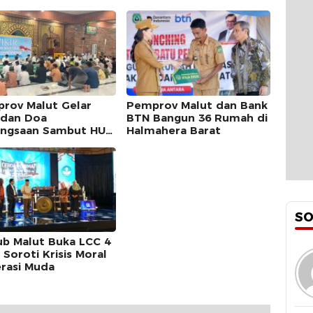
Agustus, Diikuti SSB Se-
Maluku Utara
rov Malut Gelar
Pemprov Malut dan Bank
r dan Doa
BTN Bangun 36 Rumah di
ngsaan Sambut HUT
Halmahera Barat
1 RI
S
b Malut Buka LCC 4
, Soroti Krisis Moral
rasi Muda