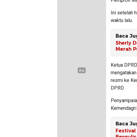
Pemprov Ma
Ini setelah
waktu lalu.
Baca Ju
Sherly 
Merah P
Ketua DPRD M
mengatakan 
resmi ke Ke
DPRD.
Penyampaian
Kemendagri 
Baca Ju
Festiva
Bergulir