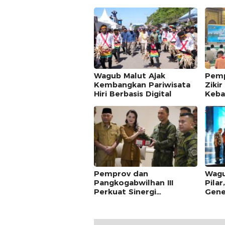
Belajar
Wagub Malut Ajak
Pemp
Kembangkan Pariwisata
Ziki
Hiri Berbasis Digital
Keba
Ke-8
Pemprov dan
Wagu
Pangkogabwilhan III
Pilar
Perkuat Sinergi
Gene
Keamanan di Maluku
Utara