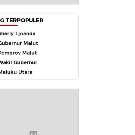
G TERPOPULER
Sherly Tjoanda
Gubernur Malut
Pemprov Malut
Wakil Gubernur
Maluku Utara