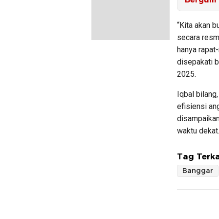
“Kita akan b
secara resm
hanya rapat-
disepakati b
2025.
Iqbal bilang
efisiensi an
disampaikan
waktu dekat
Tag Terka
Banggar