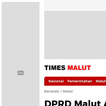
Times Malut
Berita Maluku Utara Terbaru
Nasional
Pemerintahan
Malut
Beranda
Malut
DPRD Malut 