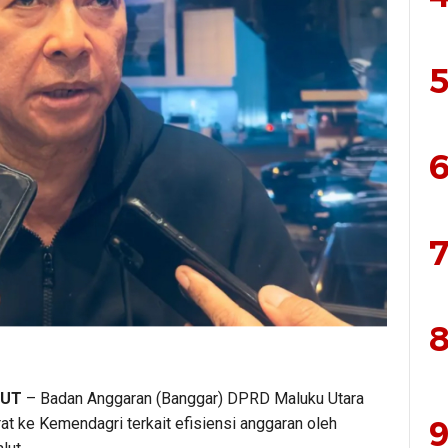
5
6
7
8
LUT
– Badan Anggaran (Banggar) DPRD Maluku Utara
9
at ke Kemendagri terkait efisiensi anggaran oleh