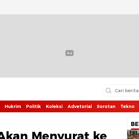
Hukrim
Politik
Koleksi
Advetorial
Sorotan
Tekno
BE
Akan Menyurat ke