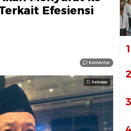
erkait Efesiensi
1
Komentar
2
Perbesar
3
4