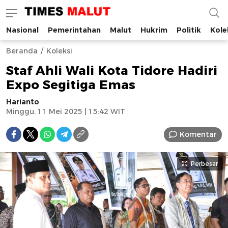
Nasional
Pemerintahan
Malut
Hukrim
Politik
Kole
Times Malut
Berita Maluku Utara Terbaru
Beranda
Koleksi
Staf Ahli Wali Kota Tidore Hadiri
Expo Segitiga Emas
Harianto
Minggu, 11 Mei 2025 | 15:42 WIT
Komentar
Perbesar