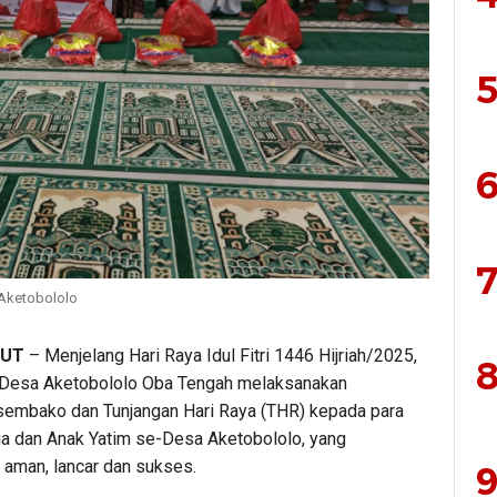
5
6
7
Aketobololo
LUT
– Menjelang Hari Raya Idul Fitri 1446 Hijriah/2025,
8
 Desa Aketobololo Oba Tengah melaksanakan
embako dan Tunjangan Hari Raya (THR) kepada para
ia dan Anak Yatim se-Desa Aketobololo, yang
 aman, lancar dan sukses.
9