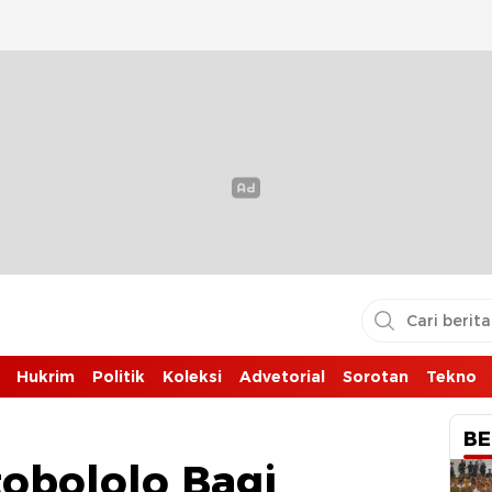
Hukrim
Politik
Koleksi
Advetorial
Sorotan
Tekno
BE
obololo Bagi