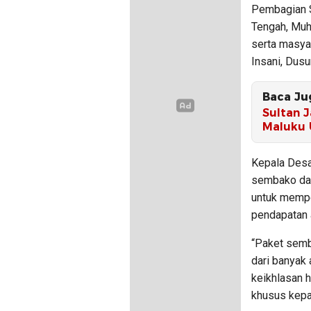
Pembagian S
Tengah, Muh
serta masya
Insani, Dusu
Baca Ju
Sultan J
Maluku 
Kepala Desa
sembako dan
untuk mempe
pendapatan 
“Paket semb
dari banyak 
keikhlasan h
khusus kepa