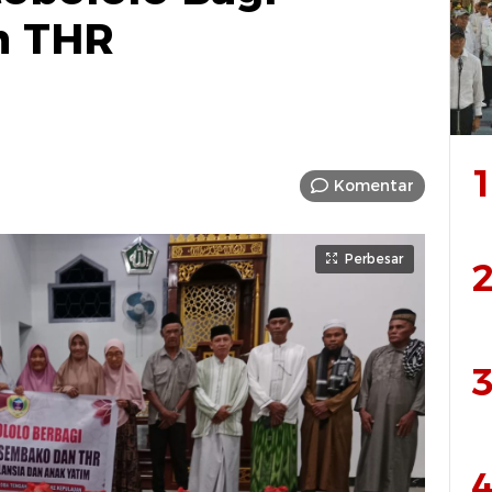
n THR
1
Komentar
Perbesar
2
3
4