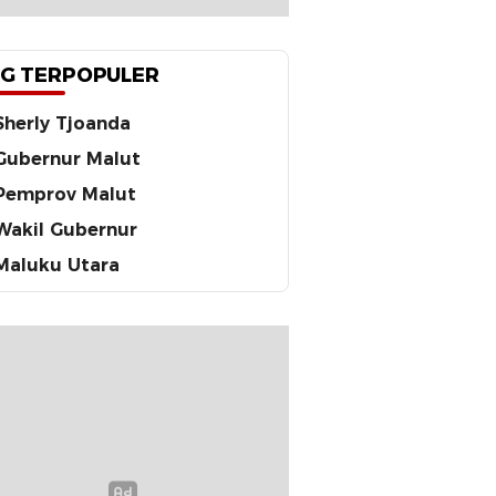
G TERPOPULER
Sherly Tjoanda
Gubernur Malut
Pemprov Malut
Wakil Gubernur
Maluku Utara