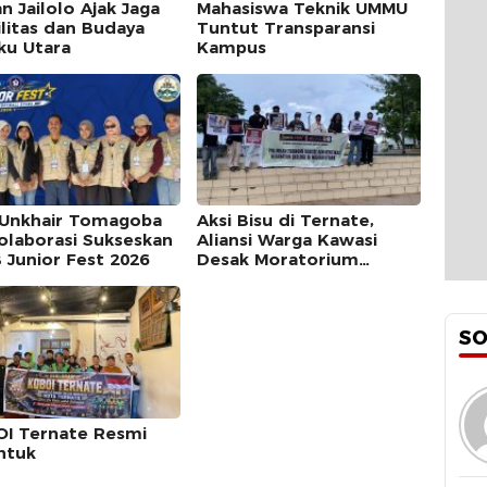
n Jailolo Ajak Jaga
Mahasiswa Teknik UMMU
ilitas dan Budaya
Tuntut Transparansi
ku Utara
Kampus
Unkhair Tomagoba
Aksi Bisu di Ternate,
olaborasi Sukseskan
Aliansi Warga Kawasi
 Junior Fest 2026
Desak Moratorium
Tambang
S
I Ternate Resmi
ntuk