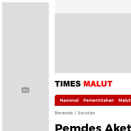
Times Malut
Berita Maluku Utara Terbaru
Nasional
Pemerintahan
Malut
Beranda
Sorotan
Pemdes Aket