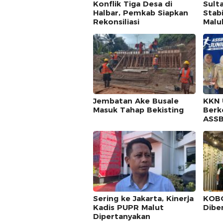
Konflik Tiga Desa di
Sulta
Halbar, Pemkab Siapkan
Stab
Rekonsiliasi
Malu
Jembatan Ake Busale
KKN 
Masuk Tahap Bekisting
Berk
ASSB
Sering ke Jakarta, Kinerja
KOBO
Kadis PUPR Malut
Dibe
Dipertanyakan