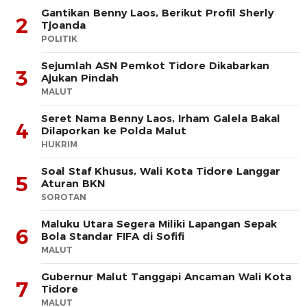
Gantikan Benny Laos, Berikut Profil Sherly
2
Tjoanda
POLITIK
Sejumlah ASN Pemkot Tidore Dikabarkan
3
Ajukan Pindah
MALUT
Seret Nama Benny Laos, Irham Galela Bakal
4
Dilaporkan ke Polda Malut
HUKRIM
Soal Staf Khusus, Wali Kota Tidore Langgar
5
Aturan BKN
SOROTAN
Maluku Utara Segera Miliki Lapangan Sepak
6
Bola Standar FIFA di Sofifi
MALUT
Gubernur Malut Tanggapi Ancaman Wali Kota
7
Tidore
MALUT