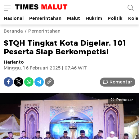
Nasional
Pemerintahan
Malut
Hukrim
Politik
Kole
Times Malut
Berita Maluku Utara Terbaru
Beranda
Pemerintahan
STQH Tingkat Kota Digelar, 101
Peserta Siap Berkompetisi
Harianto
Minggu, 16 Februari 2025 | 07:46 WIT
Komentar
Perbesar