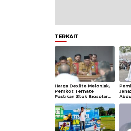
TERKAIT
Harga Dexlite Melonjak,
Pemk
Pemkot Ternate
Jena
Pastikan Stok Biosolar
Abdu
Aman