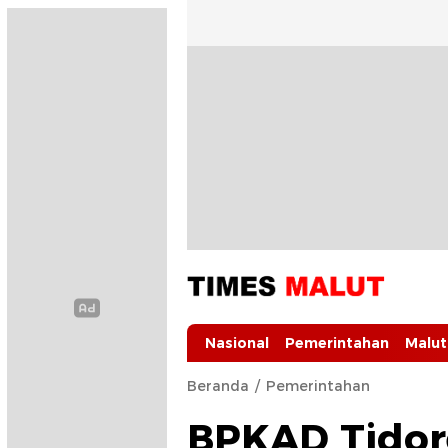
Times Malut
Berita Maluku Utara Terbaru
Nasional
Pemerintahan
Malut
Beranda
Pemerintahan
BPKAD Tidore