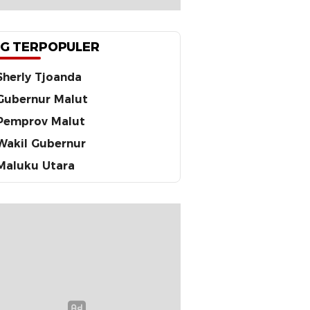
G TERPOPULER
Sherly Tjoanda
Gubernur Malut
Pemprov Malut
Wakil Gubernur
Maluku Utara