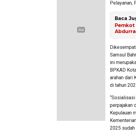
Pelayanan, 
Baca Ju
Pemkot 
Abdurr
Dikesempata
Samsul Bahri
ini merupak
BPKAD Kota 
arahan dari
di tahun 20
“Sosialisasi
perpajakan 
Kepulauan m
Kementerian
2025 sudah 