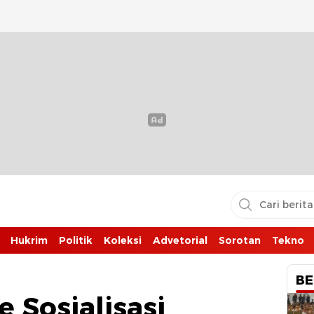
Hukrim
Politik
Koleksi
Advetorial
Sorotan
Tekno
BE
 Sosialisasi