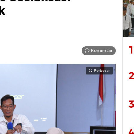
k
1
Komentar
Perbesar
2
3
4