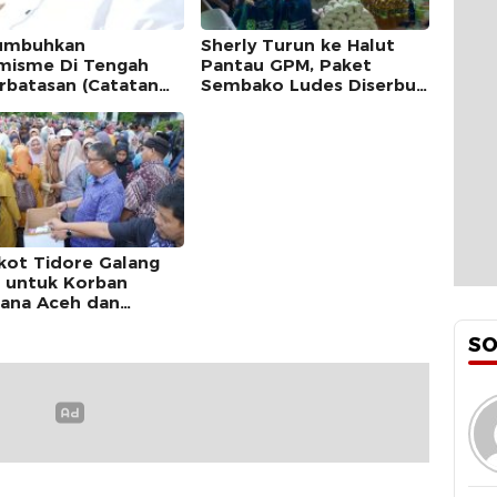
umbuhkan
Sherly Turun ke Halut
misme Di Tengah
Pantau GPM, Paket
rbatasan (Catatan
Sembako Ludes Diserbu
ang Koperasi Merah
Warga
h)
ot Tidore Galang
 untuk Korban
ana Aceh dan
tera
S