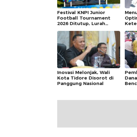
Festival KNPI Junior
Men
Football Tournament
Opti
2026 Ditutup, Lurah
Kete
Dowora Dorong
Tent
Lapangan Kelurahan Jadi
Puti
Pusat Pembinaan Usia
Dini
Inovasi Melonjak, Wali
Pemk
Kota Tidore Disorot di
Dana
Panggung Nasional
Benc
Suma