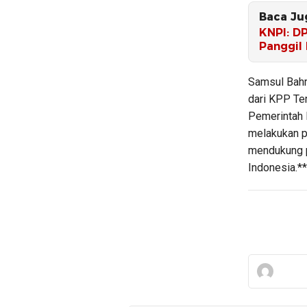
Baca Ju
KNPI: D
Panggil
Samsul Bahr
dari KPP Te
Pemerintah 
melakukan p
mendukung p
Indonesia.**