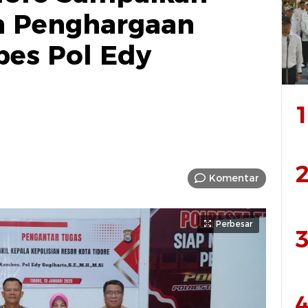
an Penghargaan
es Pol Edy
1
2
Komentar
Perbesar
3
4