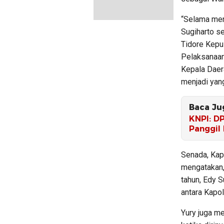
“Selama men
Sugiharto se
Tidore Kepu
Pelaksanaan
Kepala Daer
menjadi yang
Baca Ju
KNPI: D
Panggil
Senada, Kap
mengatakan,
tahun, Edy S
antara Kapo
Yury juga m