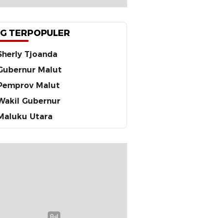
G TERPOPULER
Sherly Tjoanda
Gubernur Malut
Pemprov Malut
Wakil Gubernur
Maluku Utara