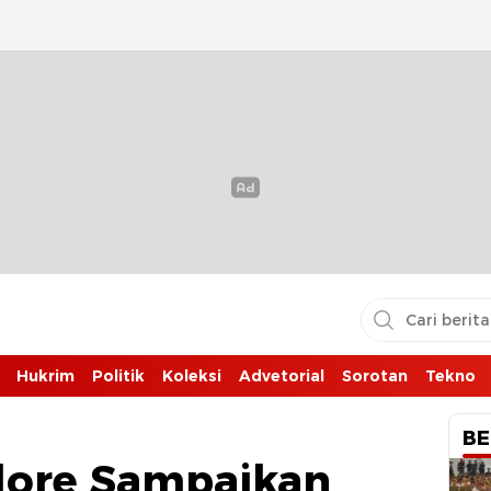
Hukrim
Politik
Koleksi
Advetorial
Sorotan
Tekno
BE
dore Sampaikan