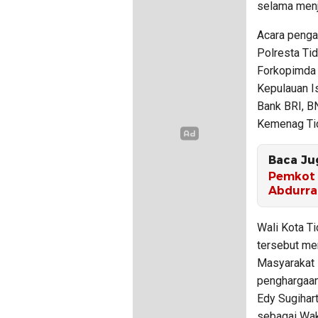
selama menj
Acara penga
Polresta Tid
Forkopimda 
Kepulauan Is
Bank BRI, B
Kemenag Ti
Baca Ju
Pemkot 
Abdurr
Wali Kota T
tersebut me
Masyarakat 
penghargaan
Edy Sugihart
sebagai Wak