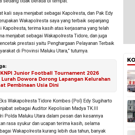
ya sedang tidak berada di tempat.
t kali saya menjabat sebagai Kapolresta, dan Pak Edy
erupakan Wakapolresta saya yang terbaik sepanjang
 Kapolresta, terima kasih atas kerjasama yang telah
ama menjabat sebagai Wakapolresta Tidore, dan juga
mencetak prestasi yaitu Penghargaan Pelayanan Terbaik
rakat di Provinsi Maluku Utara,” tuturnya.
KO
ga:
l KNPI Junior Football Tournament 2026
, Lurah Dowora Dorong Lapangan Kelurahan
sat Pembinaan Usia Dini
Eks Wakapolresta Tidore Kombes (Pol) Edy Sugiharto
njabat sebagai Auditor Kepolisian Madya TK.III
ri Polda Maluku Utara dalam pesan dan kesannya
n rasa syukur dan ucapan terima kasih, selama
bagai Wakapolresta kurang lebih dua tahun, banyak