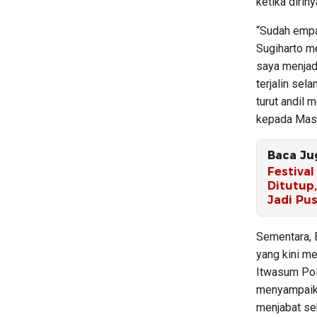
ketika dirin
“Sudah empa
Sugiharto m
saya menjadi
terjalin sel
turut andil 
kepada Masya
Baca Ju
Festiva
Ditutup
Jadi Pu
Sementara, 
yang kini me
Itwasum Pol
menyampaika
menjabat se