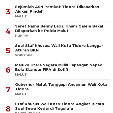
Sejumlah ASN Pemkot Tidore Dikabarkan
3
Ajukan Pindah
MALUT
Seret Nama Benny Laos, Irham Galela Bakal
4
Dilaporkan ke Polda Malut
HUKRIM
Soal Staf Khusus, Wali Kota Tidore Langgar
5
Aturan BKN
SOROTAN
Maluku Utara Segera Miliki Lapangan Sepak
6
Bola Standar FIFA di Sofifi
MALUT
Gubernur Malut Tanggapi Ancaman Wali Kota
7
Tidore
MALUT
Staf Khusus Wali Kota Tidore Angkat Bicara
8
Soal Sewa Kedai di Tugulufa