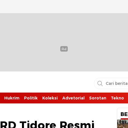
Hukrim
Politik
Koleksi
Advetorial
Sorotan
Tekno
BE
RD Tidore Resmi