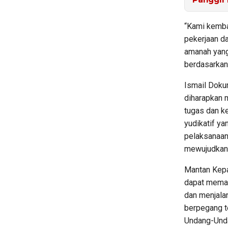
“Kami kemba
pekerjaan d
amanah yang
berdasarkan 
Ismail Dok
diharapkan 
tugas dan ke
yudikatif ya
pelaksanaan
mewujudkan 
Mantan Kepa
dapat mema
dan menjala
berpegang t
Undang-Unda