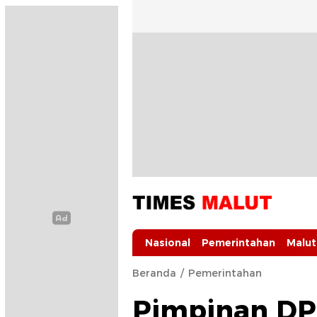
Times Malut
Berita Maluku Utara Terbaru
Nasional
Pemerintahan
Malut
Beranda
Pemerintahan
Pimpinan DP