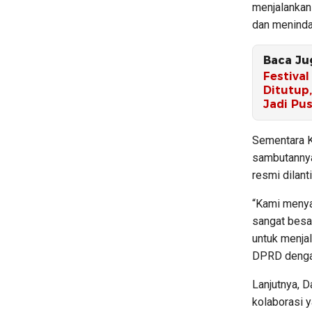
menjalankan
dan menindak
Baca Ju
Festiva
Ditutup
Jadi Pu
Sementara 
sambutannya
resmi dilanti
“Kami menya
sangat besa
untuk menja
DPRD dengan
Lanjutnya, D
kolaborasi 