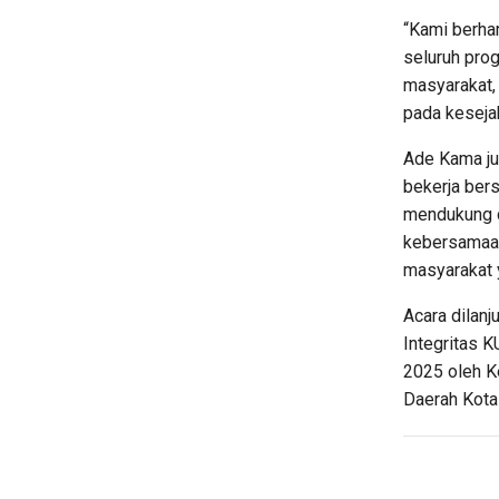
“Kami berhar
seluruh pro
masyarakat,
pada kesejah
Ade Kama ju
bekerja ber
mendukung d
kebersamaan
masyarakat y
Acara dilan
Integritas 
2025 oleh K
Daerah Kota