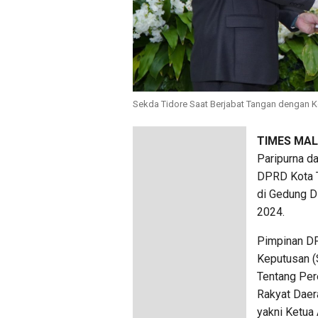
Sekda Tidore Saat Berjabat Tangan dengan 
TIMES MA
Paripurna d
DPRD Kota T
di Gedung D
2024.
Pimpinan DP
Keputusan 
Tentang Per
Rakyat Daer
yakni Ketua