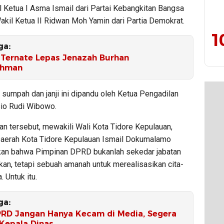
l Ketua I Asma Ismail dari Partai Kebangkitan Bangsa
akil Ketua II Ridwan Moh Yamin dari Partia Demokrat.
1
ga:
Ternate Lepas Jenazah Burhan
ahman
sumpah dan janji ini dipandu oleh Ketua Pengadilan
io Rudi Wibowo.
n tersebut, mewakili Wali Kota Tidore Kepulauan,
Daerah Kota Tidore Kepulauan Ismail Dokumalamo
an bahwa Pimpinan DPRD bukanlah sekedar jabatan
kan, tetapi sebuah amanah untuk merealisasikan cita-
. Untuk itu.
ga:
PRD Jangan Hanya Kecam di Media, Segera
 Kepala Dinas