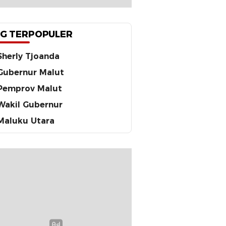
G TERPOPULER
Sherly Tjoanda
Gubernur Malut
Pemprov Malut
Wakil Gubernur
Maluku Utara