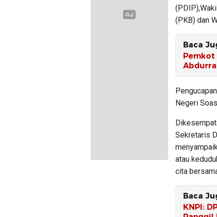
(PDIP),Waki
(PKB) dan W
Baca Ju
Pemkot 
Abdurr
Pengucapan 
Negeri Soas
Dikesempata
Sekretaris 
menyampaik
atau kedudu
cita bersama
Baca Ju
KNPI: D
Panggil