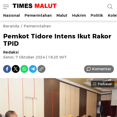
Nasional
Pemerintahan
Malut
Hukrim
Politik
Kole
Times Malut
Berita Maluku Utara Terbaru
Beranda
Pemerintahan
Pemkot Tidore Intens Ikut Rakor
TPID
Redaksi
Senin, 7 Oktober 2024 | 16:25 WIT
Komentar
Perbesar