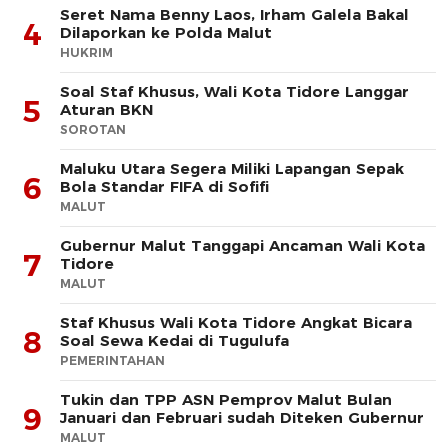
Seret Nama Benny Laos, Irham Galela Bakal
4
Dilaporkan ke Polda Malut
HUKRIM
Soal Staf Khusus, Wali Kota Tidore Langgar
5
Aturan BKN
SOROTAN
Maluku Utara Segera Miliki Lapangan Sepak
6
Bola Standar FIFA di Sofifi
MALUT
Gubernur Malut Tanggapi Ancaman Wali Kota
7
Tidore
MALUT
Staf Khusus Wali Kota Tidore Angkat Bicara
8
Soal Sewa Kedai di Tugulufa
PEMERINTAHAN
Tukin dan TPP ASN Pemprov Malut Bulan
9
Januari dan Februari sudah Diteken Gubernur
MALUT