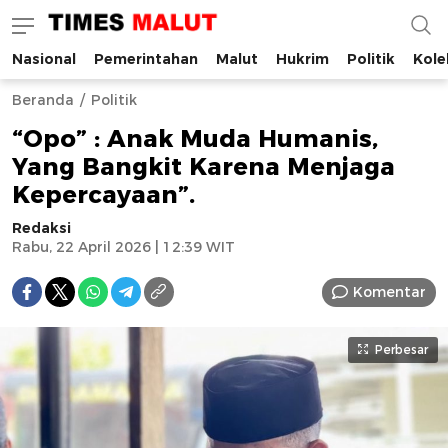
Nasional
Pemerintahan
Malut
Hukrim
Politik
Kole
Times Malut
Berita Maluku Utara Terbaru
Beranda
Politik
“Opo” : Anak Muda Humanis,
Yang Bangkit Karena Menjaga
Kepercayaan”.
Redaksi
Rabu, 22 April 2026 | 12:39 WIT
Komentar
Perbesar