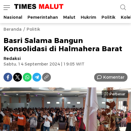
Nasional
Pemerintahan
Malut
Hukrim
Politik
Kole
Times Malut
Berita Maluku Utara Terbaru
Beranda
Politik
Basri Salama Bangun
Konsolidasi di Halmahera Barat
Redaksi
Sabtu, 14 September 2024 | 19:05 WIT
Komentar
Perbesar