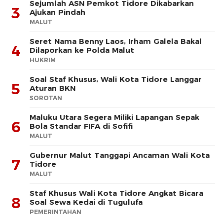
Sejumlah ASN Pemkot Tidore Dikabarkan
3
Ajukan Pindah
MALUT
Seret Nama Benny Laos, Irham Galela Bakal
4
Dilaporkan ke Polda Malut
HUKRIM
Soal Staf Khusus, Wali Kota Tidore Langgar
5
Aturan BKN
SOROTAN
Maluku Utara Segera Miliki Lapangan Sepak
6
Bola Standar FIFA di Sofifi
MALUT
Gubernur Malut Tanggapi Ancaman Wali Kota
7
Tidore
MALUT
Staf Khusus Wali Kota Tidore Angkat Bicara
8
Soal Sewa Kedai di Tugulufa
PEMERINTAHAN