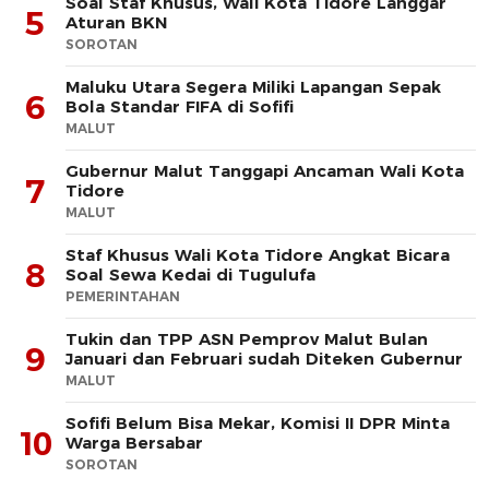
Soal Staf Khusus, Wali Kota Tidore Langgar
5
Aturan BKN
SOROTAN
Maluku Utara Segera Miliki Lapangan Sepak
6
Bola Standar FIFA di Sofifi
MALUT
Gubernur Malut Tanggapi Ancaman Wali Kota
7
Tidore
MALUT
Staf Khusus Wali Kota Tidore Angkat Bicara
8
Soal Sewa Kedai di Tugulufa
PEMERINTAHAN
Tukin dan TPP ASN Pemprov Malut Bulan
9
Januari dan Februari sudah Diteken Gubernur
MALUT
Sofifi Belum Bisa Mekar, Komisi II DPR Minta
10
Warga Bersabar
SOROTAN