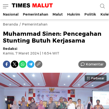
Nasional
Pemerintahan
Malut
Hukrim
Politik
Kole
Times Malut
Berita Maluku Utara Terbaru
Beranda
Pemerintahan
Muhammad Sinen: Pencegahan
Stunting Butuh Kerjasama
Redaksi
Kamis, 7 Maret 2024 | 16:54 WIT
Komentar
Perbesar