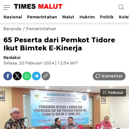
Nasional
Pemerintahan
Malut
Hukrim
Politik
Kole
Times Malut
Berita Maluku Utara Terbaru
Beranda
Pemerintahan
65 Peserta dari Pemkot Tidore
Ikut Bimtek E-Kinerja
Redaksi
Selasa, 20 Februari 2024 | 12:54 WIT
Komentar
Perbesar