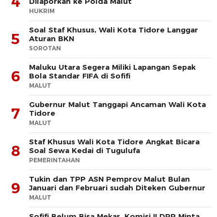
4
Dilaporkan ke Polda Malut
HUKRIM
Soal Staf Khusus, Wali Kota Tidore Langgar
5
Aturan BKN
SOROTAN
Maluku Utara Segera Miliki Lapangan Sepak
6
Bola Standar FIFA di Sofifi
MALUT
Gubernur Malut Tanggapi Ancaman Wali Kota
7
Tidore
MALUT
Staf Khusus Wali Kota Tidore Angkat Bicara
8
Soal Sewa Kedai di Tugulufa
PEMERINTAHAN
Tukin dan TPP ASN Pemprov Malut Bulan
9
Januari dan Februari sudah Diteken Gubernur
MALUT
Sofifi Belum Bisa Mekar, Komisi II DPR Minta