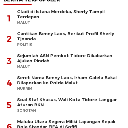
Gladi di Istana Merdeka, Sherly Tampil
1
Terdepan
MALUT
Gantikan Benny Laos, Berikut Profil Sherly
2
Tjoanda
POLITIK
Sejumlah ASN Pemkot Tidore Dikabarkan
3
Ajukan Pindah
MALUT
Seret Nama Benny Laos, Irham Galela Bakal
4
Dilaporkan ke Polda Malut
HUKRIM
Soal Staf Khusus, Wali Kota Tidore Langgar
5
Aturan BKN
SOROTAN
Maluku Utara Segera Miliki Lapangan Sepak
6
Bola Standar FIFA di Sofifi