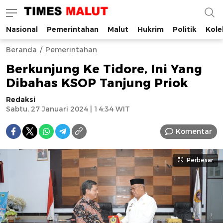
Nasional
Pemerintahan
Malut
Hukrim
Politik
Kole
Times Malut
Berita Maluku Utara Terbaru
Beranda
Pemerintahan
Berkunjung Ke Tidore, Ini Yang
Dibahas KSOP Tanjung Priok
Redaksi
Sabtu, 27 Januari 2024 | 14:34 WIT
Komentar
Perbesar