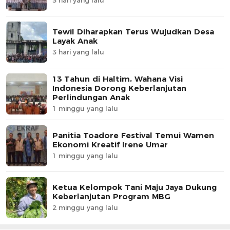
3 hari yang lalu
Tewil Diharapkan Terus Wujudkan Desa
Layak Anak
3 hari yang lalu
13 Tahun di Haltim, Wahana Visi
Indonesia Dorong Keberlanjutan
Perlindungan Anak
1 minggu yang lalu
Panitia Toadore Festival Temui Wamen
Ekonomi Kreatif Irene Umar
1 minggu yang lalu
Ketua Kelompok Tani Maju Jaya Dukung
Keberlanjutan Program MBG
2 minggu yang lalu