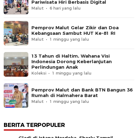
Pariwisata Hiri Berbasis Digital
Malut
6 hari yang lalu
Pemprov Malut Gelar Zikir dan Doa
Kebangsaan Sambut HUT Ke-81 RI
Malut
1 minggu yang lalu
13 Tahun di Haltim, Wahana Visi
Indonesia Dorong Keberlanjutan
Perlindungan Anak
Koleksi
1 minggu yang lalu
Pemprov Malut dan Bank BTN Bangun 36
Rumah di Halmahera Barat
Malut
1 minggu yang lalu
BERITA TERPOPULER
Gladi di Istana Merdeka, Sherly Tampil