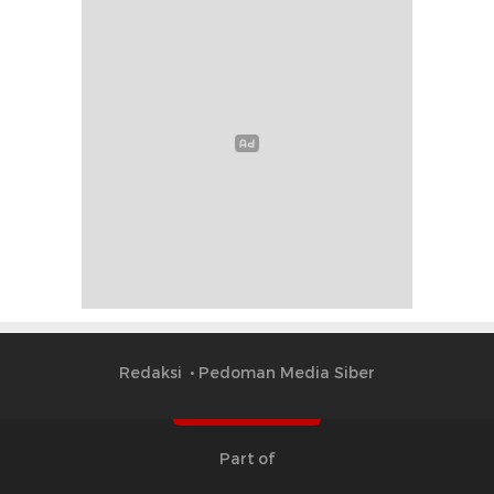
Redaksi
Pedoman Media Siber
Part of