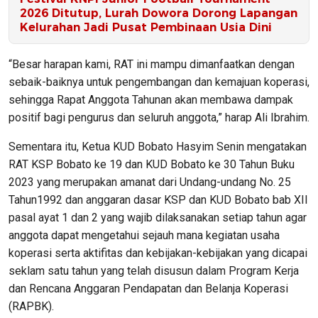
2026 Ditutup, Lurah Dowora Dorong Lapangan
Kelurahan Jadi Pusat Pembinaan Usia Dini
“Besar harapan kami, RAT ini mampu dimanfaatkan dengan
sebaik-baiknya untuk pengembangan dan kemajuan koperasi,
sehingga Rapat Anggota Tahunan akan membawa dampak
positif bagi pengurus dan seluruh anggota,” harap Ali Ibrahim.
Sementara itu, Ketua KUD Bobato Hasyim Senin mengatakan
RAT KSP Bobato ke 19 dan KUD Bobato ke 30 Tahun Buku
2023 yang merupakan amanat dari Undang-undang No. 25
Tahun1992 dan anggaran dasar KSP dan KUD Bobato bab XII
pasal ayat 1 dan 2 yang wajib dilaksanakan setiap tahun agar
anggota dapat mengetahui sejauh mana kegiatan usaha
koperasi serta aktifitas dan kebijakan-kebijakan yang dicapai
seklam satu tahun yang telah disusun dalam Program Kerja
dan Rencana Anggaran Pendapatan dan Belanja Koperasi
(RAPBK).