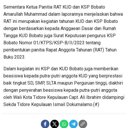
Sementara Ketua Panitia RAT KUD dan KSP Bobato
Amarullah Muhammad dalam laporannya menjelaskan bahwa
RAT ini merupakan kegiatan tahunan KUD dan KSP Bobato
dengan berdasarkan kepada Anggaean Dasar dan Rumah
Tangga KUD Bobato juga Surat Keputusan pengurus KSP
Bobato Nomor 01/KTPS/KSP-B/II/2023 tentang
pembentukan panitia Rapat Anggota Tahunan (RAT) Tahun
Buku 2023.
Dalam kegiatan ini KSP dan KUD Bobato juga memberikan
beasiswa kepada putra-putri anggota KUD yang berprestasi
baik tingkat SD, SMP, SLTA maupun Perguruan tinggi, diakhiri
dengan penyerahan beasiswa kepada putra-putri anggota
oleh Wali Kota Tidore Kepulauan Capt. Ali Ibrahim didampingi
Sekda Tidore Kepulauan Ismail Dokumalamo.(#)