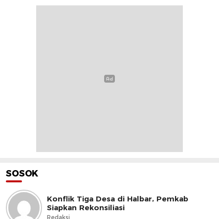
SOSOK
Konflik Tiga Desa di Halbar, Pemkab
Siapkan Rekonsiliasi
Redaksi