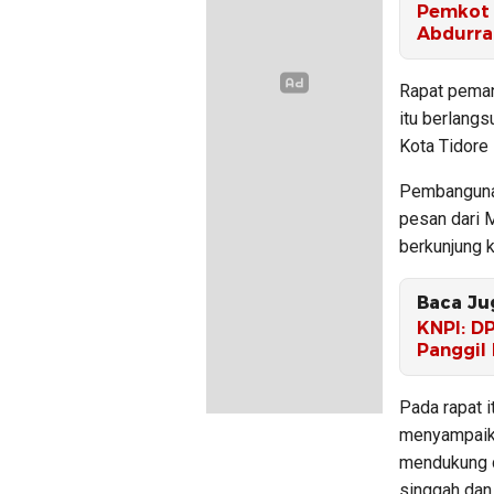
Pemkot 
Abdurr
Rapat pema
itu berlangs
Kota Tidore
Pembangunan
pesan dari 
berkunjung k
Baca Ju
KNPI: D
Panggil
Pada rapat 
menyampaika
mendukung 
singgah dan