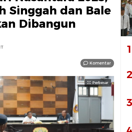
h Singgah dan Bale
an Dibangun
1
IT
Komentar
2
Perbesar
3
4