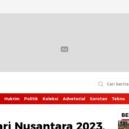
Hukrim
Politik
Koleksi
Advetorial
Sorotan
Tekno
BE
ri Nusantara 2023,