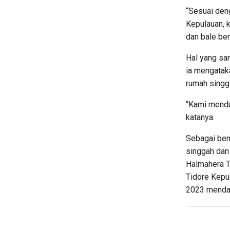
“Sesuai deng
Kepulauan, 
dan bale ben
Hal yang sam
ia mengatak
rumah singg
“Kami mendu
katanya.
Sebagai be
singgah dan 
Halmahera T
Tidore Kepu
2023 mendat