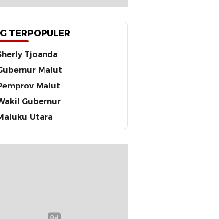
G TERPOPULER
Sherly Tjoanda
Gubernur Malut
Pemprov Malut
Wakil Gubernur
Maluku Utara