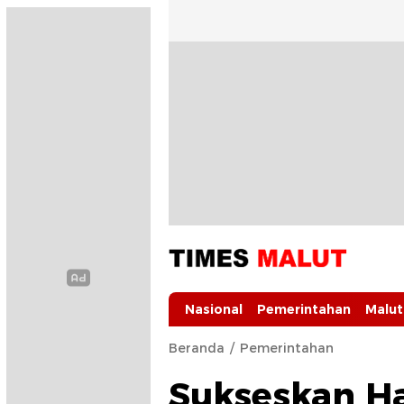
Times Malut
Berita Maluku Utara Terbaru
Nasional
Pemerintahan
Malut
Beranda
Pemerintahan
Sukseskan Ha