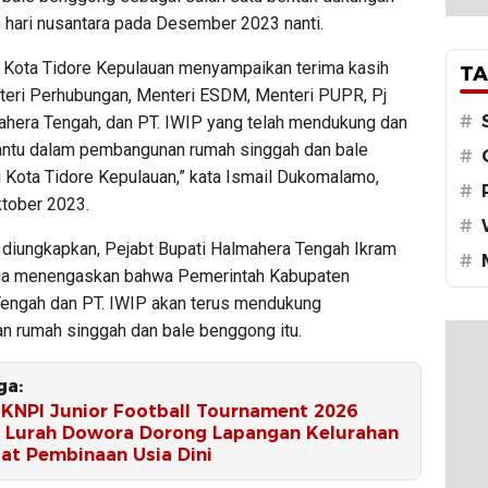
 hari nusantara pada Desember 2023 nanti.
 Kota Tidore Kepulauan menyampaikan terima kasih
TA
eri Perhubungan, Menteri ESDM, Menteri PUPR, Pj
#
ahera Tengah, dan PT. IWIP yang telah mendukung dan
ntu dalam pembangunan rumah singgah dan bale
#
 Kota Tidore Kepulauan,” kata Ismail Dukomalamo,
#
tober 2023.
#
 diungkapkan, Pejabt Bupati Halmahera Tengah Ikram
#
 ia menengaskan bahwa Pemerintah Kabupaten
engah dan PT. IWIP akan terus mendukung
 rumah singgah dan bale benggong itu.
ga:
l KNPI Junior Football Tournament 2026
, Lurah Dowora Dorong Lapangan Kelurahan
sat Pembinaan Usia Dini