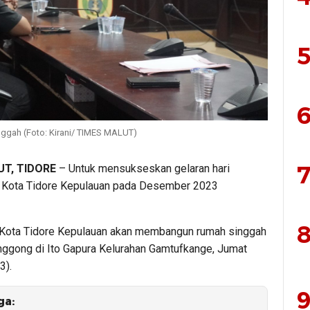
5
6
gah (Foto: Kirani/ TIMES MALUT)
7
T, TIDORE
– Untuk mensukseskan gelaran hari
i Kota Tidore Kepulauan pada Desember 2023
8
Kota Tidore Kepulauan akan membangun rumah singgah
nggong di Ito Gapura Kelurahan Gamtufkange, Jumat
3).
9
ga: