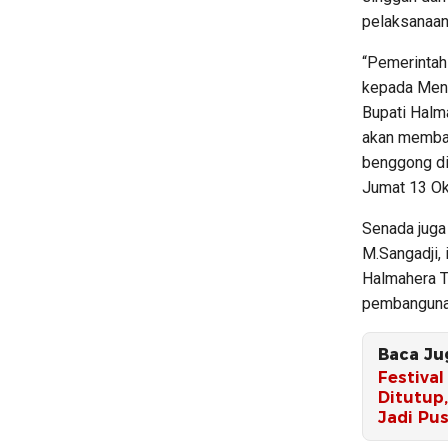
pelaksanaan
“Pemerintah
kepada Ment
Bupati Halm
akan memba
benggong di
Jumat 13 Ok
Senada juga
M.Sangadji,
Halmahera T
pembangunan
Baca Ju
Festiva
Ditutup
Jadi Pu