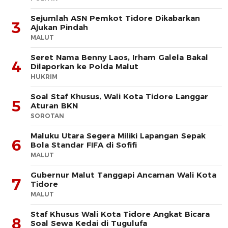
Sejumlah ASN Pemkot Tidore Dikabarkan
3
Ajukan Pindah
MALUT
Seret Nama Benny Laos, Irham Galela Bakal
4
Dilaporkan ke Polda Malut
HUKRIM
Soal Staf Khusus, Wali Kota Tidore Langgar
5
Aturan BKN
SOROTAN
Maluku Utara Segera Miliki Lapangan Sepak
6
Bola Standar FIFA di Sofifi
MALUT
Gubernur Malut Tanggapi Ancaman Wali Kota
7
Tidore
MALUT
Staf Khusus Wali Kota Tidore Angkat Bicara
8
Soal Sewa Kedai di Tugulufa