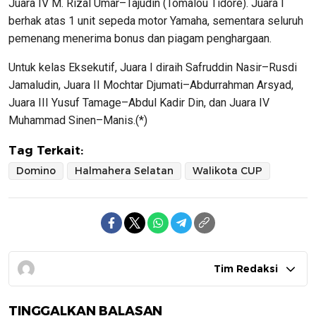
Juara IV M. Rizal Umar–Tajudin (Tomalou Tidore). Juara I
berhak atas 1 unit sepeda motor Yamaha, sementara seluruh
pemenang menerima bonus dan piagam penghargaan.
Untuk kelas Eksekutif, Juara I diraih Safruddin Nasir–Rusdi
Jamaludin, Juara II Mochtar Djumati–Abdurrahman Arsyad,
Juara III Yusuf Tamage–Abdul Kadir Din, dan Juara IV
Muhammad Sinen–Manis.(*)
Tag Terkait:
Domino
Halmahera Selatan
Walikota CUP
Tim Redaksi
TINGGALKAN BALASAN