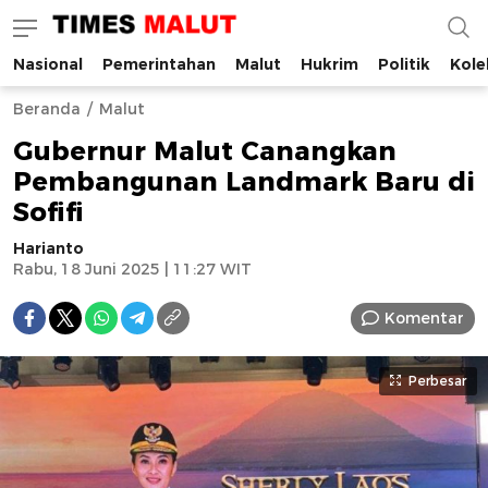
Nasional
Pemerintahan
Malut
Hukrim
Politik
Kole
Times Malut
Berita Maluku Utara Terbaru
Beranda
Malut
Gubernur Malut Canangkan
Pembangunan Landmark Baru di
Sofifi
Harianto
Rabu, 18 Juni 2025 | 11:27 WIT
Komentar
Perbesar