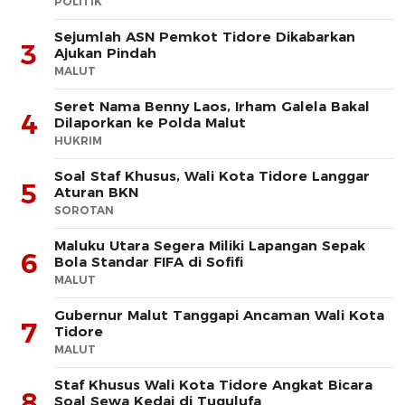
POLITIK
Sejumlah ASN Pemkot Tidore Dikabarkan
3
Ajukan Pindah
MALUT
Seret Nama Benny Laos, Irham Galela Bakal
4
Dilaporkan ke Polda Malut
HUKRIM
Soal Staf Khusus, Wali Kota Tidore Langgar
5
Aturan BKN
SOROTAN
Maluku Utara Segera Miliki Lapangan Sepak
6
Bola Standar FIFA di Sofifi
MALUT
Gubernur Malut Tanggapi Ancaman Wali Kota
7
Tidore
MALUT
Staf Khusus Wali Kota Tidore Angkat Bicara
8
Soal Sewa Kedai di Tugulufa