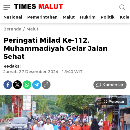
Nasional
Pemerintahan
Malut
Hukrim
Politik
Kole
Times Malut
Berita Maluku Utara Terbaru
Beranda
Malut
Peringati Milad Ke-112,
Muhammadiyah Gelar Jalan
Sehat
Redaksi
Jumat, 27 Desember 2024 | 15:40 WIT
Komentar
Perbesar