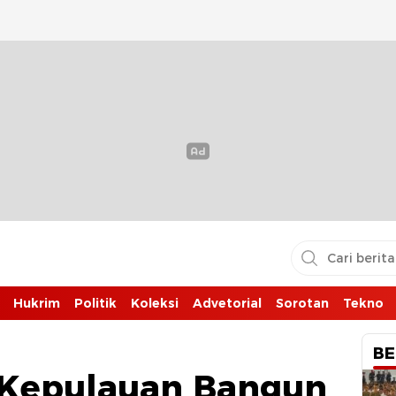
Hukrim
Politik
Koleksi
Advetorial
Sorotan
Tekno
BE
 Kepulauan Bangun