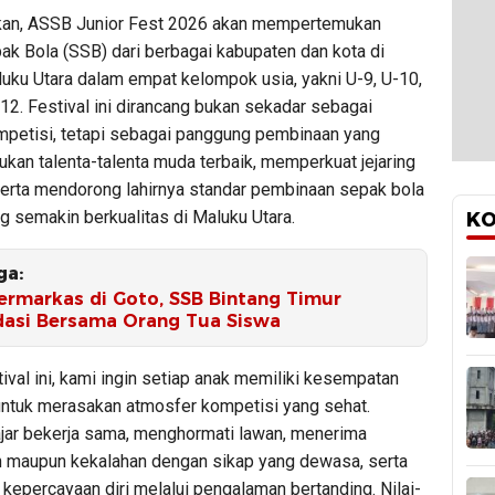
kan, ASSB Junior Fest 2026 akan mempertemukan
ak Bola (SSB) dari berbagai kabupaten dan kota di
luku Utara dalam empat kelompok usia, yakni U-9, U-10,
12. Festival ini dirancang bukan sekadar sebagai
mpetisi, tetapi sebagai panggung pembinaan yang
an talenta-talenta muda terbaik, memperkuat jejaring
serta mendorong lahirnya standar pembinaan sepak bola
ng semakin berkualitas di Maluku Utara.
KO
ga:
ermarkas di Goto, SSB Bintang Timur
dasi Bersama Orang Tua Siswa
tival ini, kami ingin setiap anak memiliki kesempatan
ntuk merasakan atmosfer kompetisi yang sehat.
jar bekerja sama, menghormati lawan, menerima
maupun kekalahan dengan sikap yang dewasa, serta
epercayaan diri melalui pengalaman bertanding. Nilai-