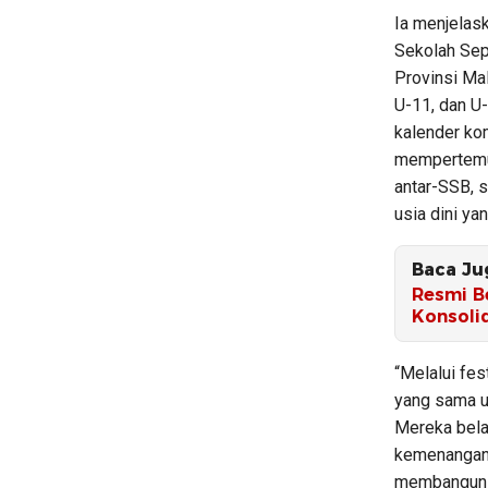
Ia menjelas
Sekolah Sep
Provinsi Ma
U-11, dan U-
kalender ko
mempertemuk
antar-SSB, 
usia dini ya
Baca Ju
Resmi B
Konsoli
“Melalui fes
yang sama u
Mereka bela
kemenangan 
membangun k