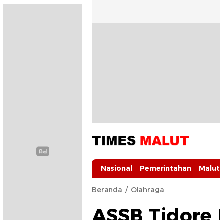
Times Malut
Berita Maluku Utara Terbaru
Nasional
Pemerintahan
Malut
Beranda
Olahraga
ASSB Tidore