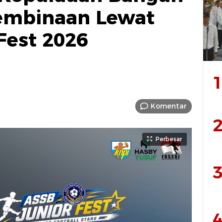
embinaan Lewat
Fest 2026
1
Komentar
2
Perbesar
3
4