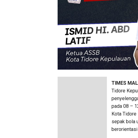
TIMES MA
Tidore Kepu
penyelengg
pada 08 – 1
Kota Tidore
sepak bola u
berorientas