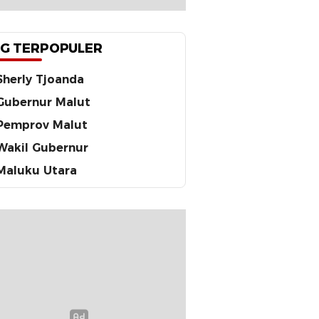
G TERPOPULER
Sherly Tjoanda
Gubernur Malut
Pemprov Malut
Wakil Gubernur
Maluku Utara