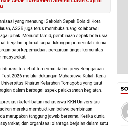
hair Gelar Turnamen Domino Lurah Cup di
tu
anisasi yang menaungi Sekolah Sepak Bola di Kota
lauan, ASSB juga terus membuka ruang kolaborasi
agai pihak. Menurut Ismid, pembinaan sepak bola usia
apat berjalan optimal tanpa dukungan pemerintah, dunia
 organisasi kepemudaan, perguruan tinggi, komunitas
n masyarakat.
laborasi tersebut tercermin dalam penyelenggaraan
 Fest 2026 melalui dukungan Mahasiswa Kuliah Kerja
 Universitas Khairun Kelurahan Tomagoba yang turut
S
agian dalam berbagai aspek pelaksanaan kegiatan.
presiasi keterlibatan mahasiswa KKN Universitas
hadiran mereka membuktikan bahwa pembinaan
da merupakan tanggung jawab bersama. Ketika dunia
syarakat, dan organisasi olahraga berjalan dalam satu