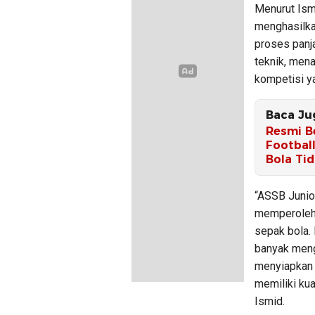
Menurut Ism
menghasilka
proses panj
teknik, men
kompetisi ya
Baca Ju
Resmi Be
Footbal
Bola Ti
“ASSB Junior
memperoleh 
sepak bola. 
banyak meng
menyiapkan 
memiliki kua
Ismid.