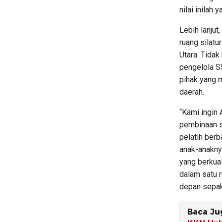
nilai inilah
Lebih lanjut
ruang silatu
Utara. Tidak
pengelola SS
pihak yang 
daerah.
“Kami ingin 
pembinaan se
pelatih ber
anak-anakny
yang berkua
dalam satu 
depan sepak
Baca Ju