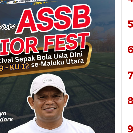
5
6
7
8
9