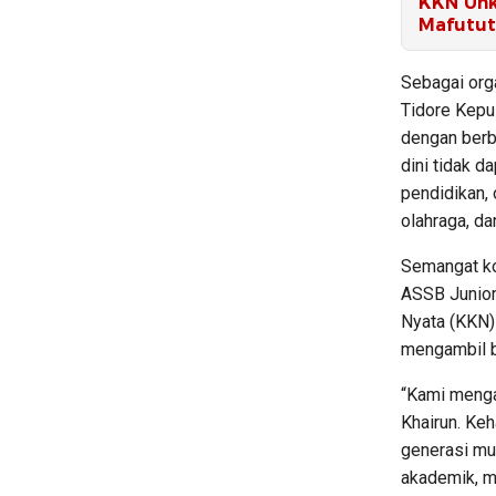
KKN Unk
Mafutu
Sebagai org
Tidore Kepu
dengan berb
dini tidak d
pendidikan,
olahraga, da
Semangat ko
ASSB Junior
Nyata (KKN)
mengambil b
“Kami menga
Khairun. Ke
generasi mu
akademik, ma