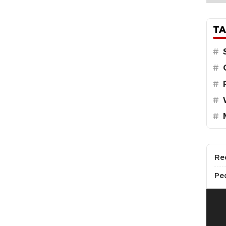
TA
#
#
#
#
#
Re
Pe