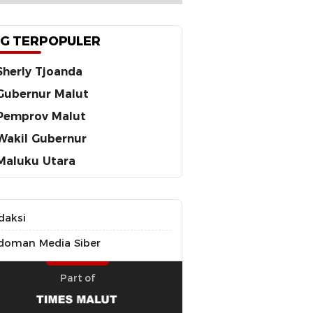
G TERPOPULER
Sherly Tjoanda
Gubernur Malut
Pemprov Malut
Wakil Gubernur
Maluku Utara
daksi
doman Media Siber
Part of