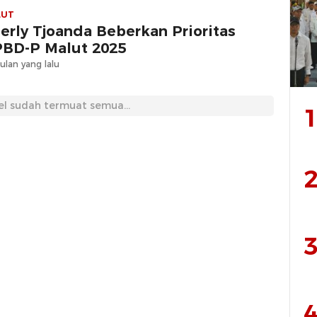
LUT
erly Tjoanda Beberkan Prioritas
BD-P Malut 2025
ulan yang lalu
el sudah termuat semua...
1
2
3
4