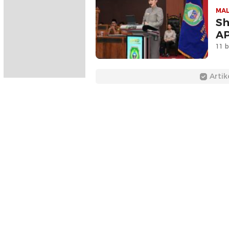
MA
Sh
AP
11 b
Artik