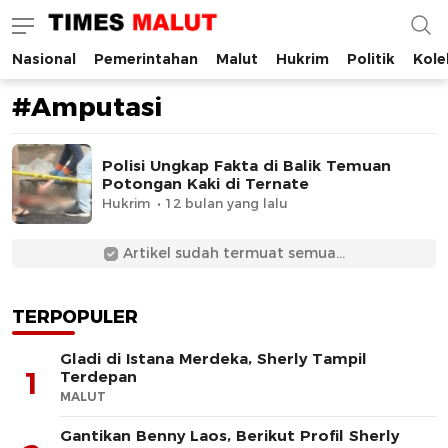
Nasional
Pemerintahan
Malut
Hukrim
Politik
Kole
Times Malut
Berita Maluku Utara Terbaru
#Amputasi
Polisi Ungkap Fakta di Balik Temuan
Potongan Kaki di Ternate
Hukrim
12 bulan yang lalu
Artikel sudah termuat semua...
TERPOPULER
Gladi di Istana Merdeka, Sherly Tampil
1
Terdepan
MALUT
Gantikan Benny Laos, Berikut Profil Sherly