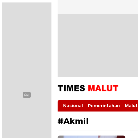
Times Malut
Berita Maluku Utara Terbaru
Nasional
Pemerintahan
Malut
#Akmil