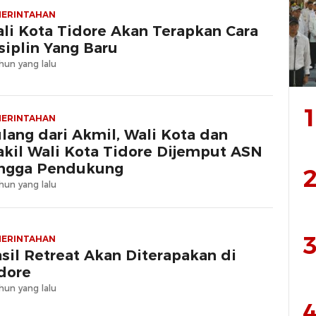
MERINTAHAN
li Kota Tidore Akan Terapkan Cara
siplin Yang Baru
hun yang lalu
1
MERINTAHAN
lang dari Akmil, Wali Kota dan
kil Wali Kota Tidore Dijemput ASN
ngga Pendukung
2
hun yang lalu
3
MERINTAHAN
sil Retreat Akan Diterapakan di
dore
hun yang lalu
4