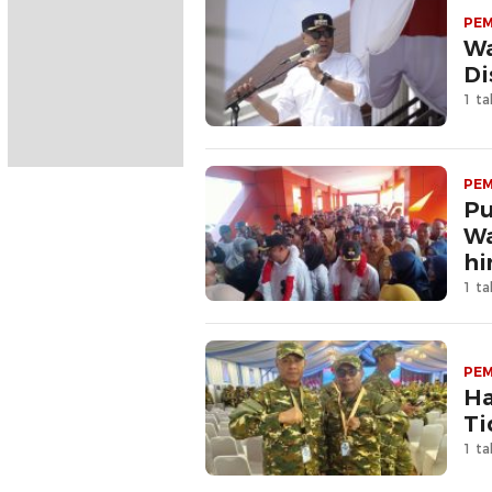
PE
Wa
Di
1 ta
PE
Pu
Wa
hi
1 ta
PE
Ha
Ti
1 ta