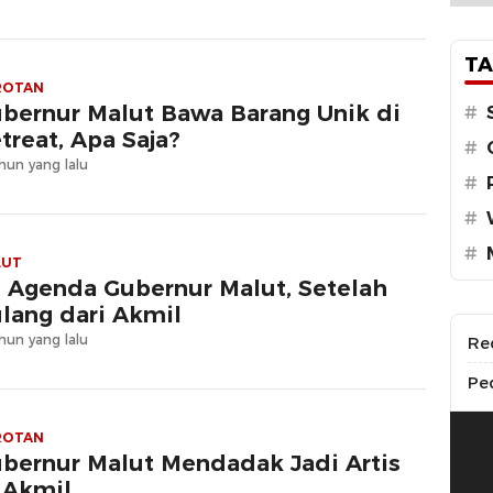
TA
ROTAN
bernur Malut Bawa Barang Unik di
#
treat, Apa Saja?
#
hun yang lalu
#
#
#
LUT
i Agenda Gubernur Malut, Setelah
lang dari Akmil
hun yang lalu
Re
Pe
ROTAN
bernur Malut Mendadak Jadi Artis
 Akmil