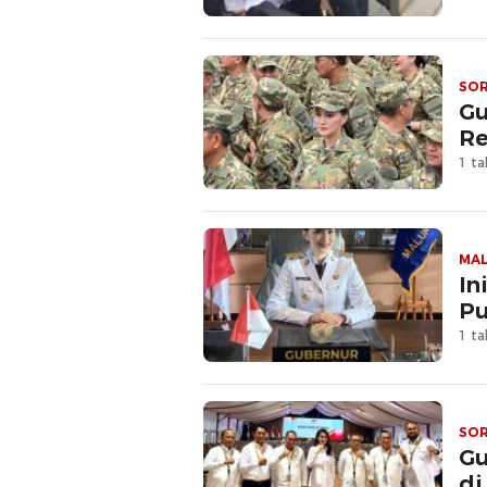
SO
Gu
Re
1 ta
MA
In
Pu
1 ta
SO
Gu
di