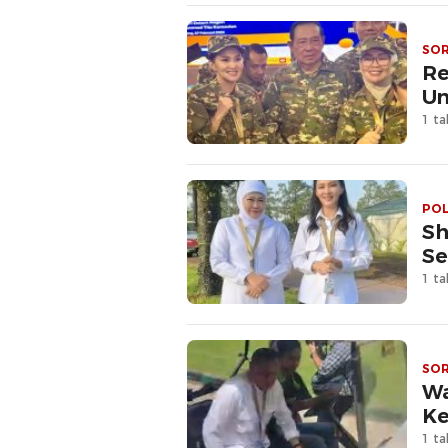
SO
Re
Un
1 ta
POL
Sh
Se
1 ta
SO
Wa
Ke
1 ta