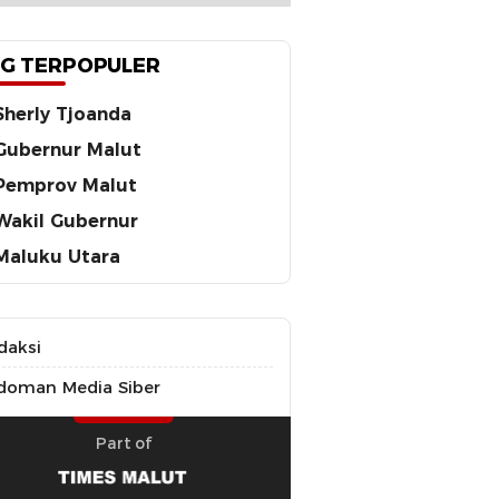
G TERPOPULER
Sherly Tjoanda
Gubernur Malut
Pemprov Malut
Wakil Gubernur
Maluku Utara
daksi
doman Media Siber
Part of