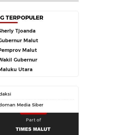
G TERPOPULER
Sherly Tjoanda
Gubernur Malut
Pemprov Malut
Wakil Gubernur
Maluku Utara
daksi
doman Media Siber
Part of