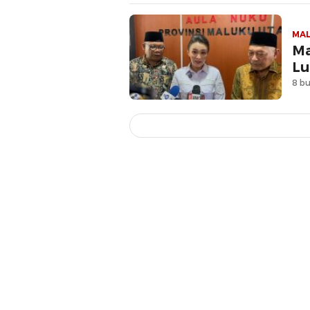
MA
Ma
Lu
8 bu