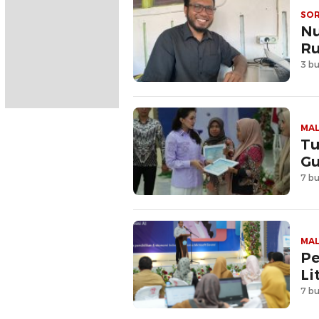
SO
Nu
Ru
3 bu
MA
Tu
Gu
7 bu
MA
Pe
Li
7 bu