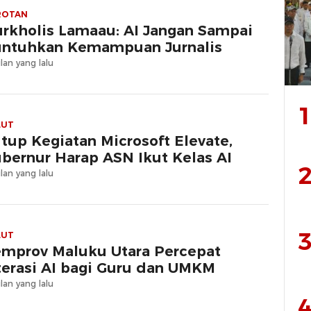
ROTAN
rkholis Lamaau: AI Jangan Sampai
ntuhkan Kemampuan Jurnalis
lan yang lalu
1
LUT
tup Kegiatan Microsoft Elevate,
bernur Harap ASN Ikut Kelas AI
2
lan yang lalu
3
LUT
mprov Maluku Utara Percepat
terasi AI bagi Guru dan UMKM
lan yang lalu
4