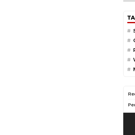
TA
#
#
#
#
#
Re
Pe