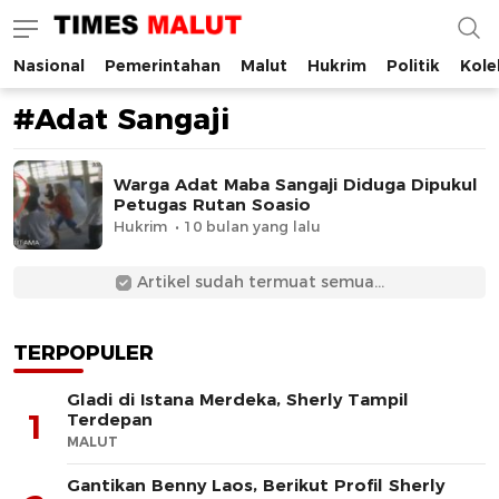
Nasional
Pemerintahan
Malut
Hukrim
Politik
Kole
Times Malut
Berita Maluku Utara Terbaru
#Adat Sangaji
Warga Adat Maba Sangaji Diduga Dipukul
Petugas Rutan Soasio
Hukrim
10 bulan yang lalu
Artikel sudah termuat semua...
TERPOPULER
Gladi di Istana Merdeka, Sherly Tampil
1
Terdepan
MALUT
Gantikan Benny Laos, Berikut Profil Sherly