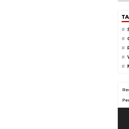
TA
#
#
#
#
#
Re
Pe