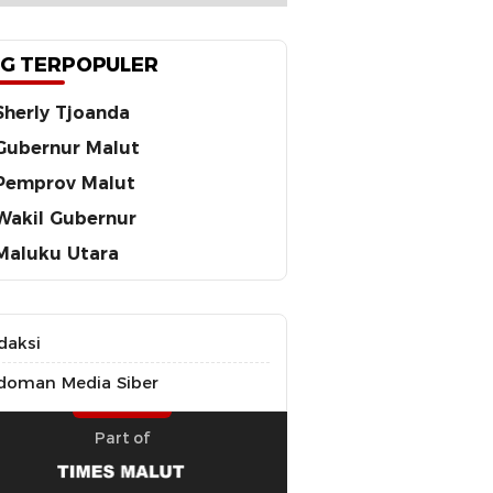
G TERPOPULER
Sherly Tjoanda
Gubernur Malut
Pemprov Malut
Wakil Gubernur
Maluku Utara
daksi
doman Media Siber
Part of