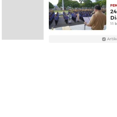
PE
24
Di
11 b
Artik