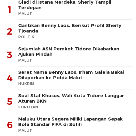
Gladi di Istana Merdeka, Sherly Tampil
1
Terdepan
MALUT
Gantikan Benny Laos, Berikut Profil Sherly
2
Tjoanda
POLITIK
Sejumlah ASN Pemkot Tidore Dikabarkan
3
Ajukan Pindah
MALUT
Seret Nama Benny Laos, Irham Galela Bakal
4
Dilaporkan ke Polda Malut
HUKRIM
Soal Staf Khusus, Wali Kota Tidore Langgar
5
Aturan BKN
SOROTAN
Maluku Utara Segera Miliki Lapangan Sepak
6
Bola Standar FIFA di Sofifi
MALUT