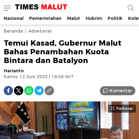
Nasional
Pemerintahan
Malut
Hukrim
Politik
Kole
Times Malut
Berita Maluku Utara Terbaru
Beranda
Advetorial
Temui Kasad, Gubernur Malut
Bahas Penambahan Kuota
Bintara dan Batalyon
Harianto
Kamis, 12 Juni 2025 | 18:36 WIT
Komentar
Perbesar