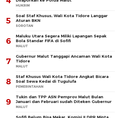
4
Dilaporkan ke Polda Malut
HUKRIM
Soal Staf Khusus, Wali Kota Tidore Langgar
5
Aturan BKN
SOROTAN
Maluku Utara Segera Miliki Lapangan Sepak
6
Bola Standar FIFA di Sofifi
MALUT
Gubernur Malut Tanggapi Ancaman Wali Kota
7
Tidore
MALUT
Staf Khusus Wali Kota Tidore Angkat Bicara
8
Soal Sewa Kedai di Tugulufa
PEMERINTAHAN
Tukin dan TPP ASN Pemprov Malut Bulan
9
Januari dan Februari sudah Diteken Gubernur
MALUT
Sofifi Belum Bisa Mekar, Komisi II DPR Minta