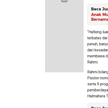
Baca Ju
Anak Mu
Bernama
“Halteng lua
terbatas dar
penuh, banya
dari kesada
membawa dan
Rahmi.
Rahmi bilan
Paslon nomo
serta 9 prog
pemberdayaa
Halmahera T