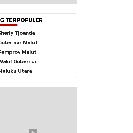
G TERPOPULER
Sherly Tjoanda
Gubernur Malut
Pemprov Malut
Wakil Gubernur
Maluku Utara