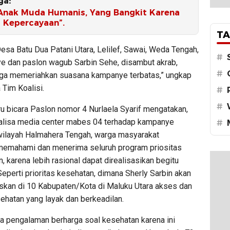
ga:
 Anak Muda Humanis, Yang Bangkit Karena
 Kepercayaan”.
TA
Desa Batu Dua Patani Utara, Lelilef, Sawai, Weda Tengah,
#
e dan paslon wagub Sarbin Sehe, disambut akrab,
#
rga memeriahkan suasana kampanye terbatas,” ungkap
Tim Koalisi.
#
#
juru bicara Paslon nomor 4 Nurlaela Syarif mengatakan,
analisa media center mabes 04 terhadap kampanye
#
 wilayah Halmahera Tengah, warga masyarakat
emahami dan menerima seluruh program priositas
n, karena lebih rasional dapat direalisasikan begitu
perti prioritas kesehatan, dimana Sherly Sarbin akan
skan di 10 Kabupaten/Kota di Maluku Utara akses dan
sehatan yang layak dan berkeadilan.
ya pengalaman berharga soal kesehatan karena ini