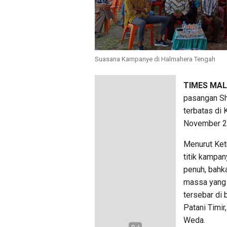
Suasana Kampanye di Halmahera Tengah
TIMES MA
pasangan Sh
terbatas di
November 2
Menurut Ket
titik kampa
penuh, bahk
massa yang 
tersebar di 
Patani Timir
Weda.