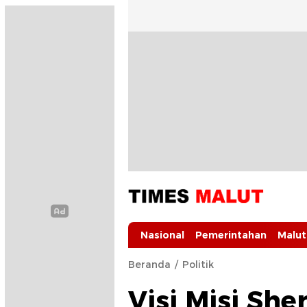
Times Malut
Berita Maluku Utara Terbaru
Nasional
Pemerintahan
Malut
Beranda
Politik
Visi Misi She