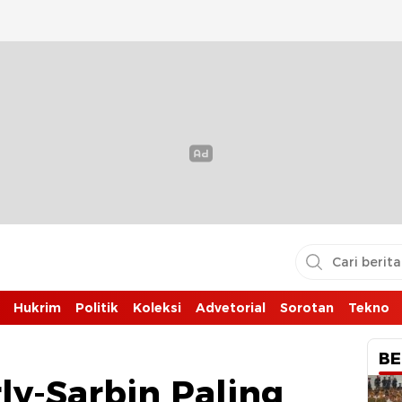
Hukrim
Politik
Koleksi
Advetorial
Sorotan
Tekno
BE
rly-Sarbin Paling