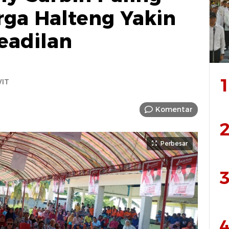
rga Halteng Yakin
eadilan
1
WIT
Komentar
2
Perbesar
3
4