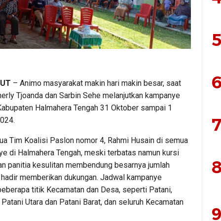
5
6
LUT
– Animo masyarakat makin hari makin besar, saat
erly Tjoanda dan Sarbin Sehe melanjutkan kampanye
 Kabupaten Halmahera Tengah 31 Oktober sampai 1
7
024.
ua Tim Koalisi Paslon nomor 4, Rahmi Husain di semua
nye di Halmahera Tengah, meski terbatas namun kursi
8
an panitia kesulitan membendung besarnya jumlah
hadir memberikan dukungan. Jadwal kampanye
beberapa titik Kecamatan dan Desa, seperti Patani,
, Patani Utara dan Patani Barat, dan seluruh Kecamatan
9