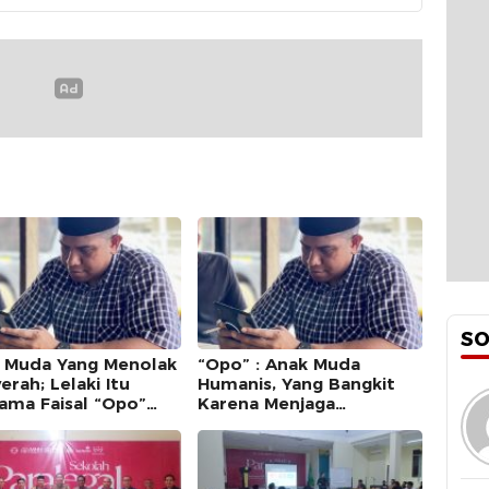
S
 Muda Yang Menolak
“Opo” : Anak Muda
rah; Lelaki Itu
Humanis, Yang Bangkit
ama Faisal “Opo”
Karena Menjaga
ar
Kepercayaan”.