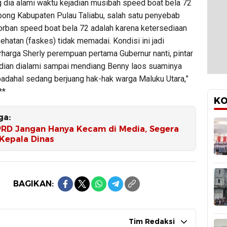
g dia alami waktu kejadian musibah speed boat bela 72
obong Kabupaten Pulau Taliabu, salah satu penyebab
orban speed boat bela 72 adalah karena ketersediaan
sehatan (faskes) tidak memadai. Kondisi ini jadi
rharga Sherly perempuan pertama Gubernur nanti, pintar
dian dialami sampai mendiang Benny laos suaminya
padahal sedang berjuang hak-hak warga Maluku Utara,”
**
KO
ga:
PRD Jangan Hanya Kecam di Media, Segera
 Kepala Dinas
BAGIKAN:
Tim Redaksi