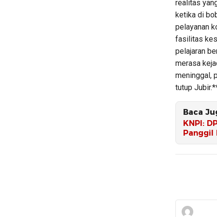
realitas yan
ketika di b
pelayanan k
fasilitas ke
pelajaran be
merasa keja
meninggal, 
tutup Jubir.*
Baca Ju
KNPI: D
Panggil