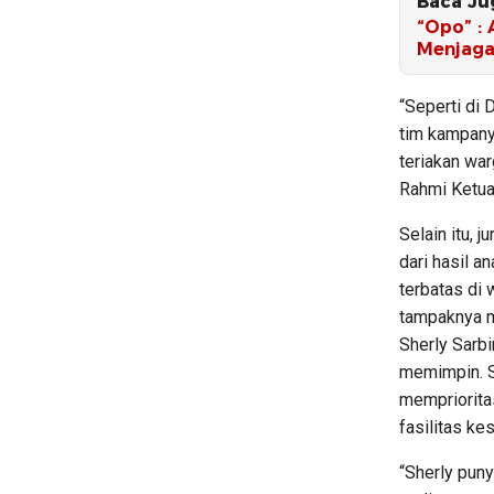
Baca Ju
“Opo” :
Menjaga
“Seperti di 
tim kampany
teriakan wa
Rahmi Ketua 
Selain itu, 
dari hasil 
terbatas di
tampaknya m
Sherly Sarbi
memimpin. Se
mempriorita
fasilitas ke
“Sherly pun